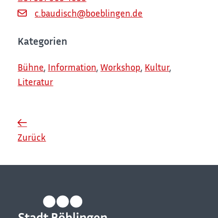
c.baudisch@boeblingen.de
Kategorien
Bühne
,
Information
,
Workshop
,
Kultur
,
Literatur
Zurück