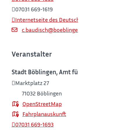
07031 669-1619
Internetseite des Deutschen Fleischermuseum
c.baudisch@boeblingen.de
Veranstalter
Stadt Böblingen, Amt für Kultur / Deutsc
Marktplatz 27
71032
Böblingen
OpenStreetMap
Fahrplanauskunft
07031 669-1693