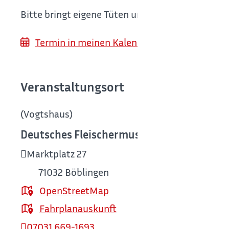
Bitte bringt eigene Tüten und Behälter mit!
Termin in meinen Kalender (z. B. Outlook) 
Veranstaltungsort
(Vogtshaus)
Deutsches Fleischermuseum Böblingen
(V
Marktplatz 27
71032
Böblingen
OpenStreetMap
Fahrplanauskunft
07031 669-1693